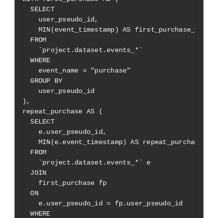
  SELECT

    user_pseudo_id,

    MIN(event_timestamp) AS first_purchase_time

  FROM

    `project.dataset.events_*`

  WHERE

    event_name = "purchase"

  GROUP BY

    user_pseudo_id

),

repeat_purchase AS (

  SELECT

    e.user_pseudo_id,

    MIN(e.event_timestamp) AS repeat_purchase_tim
  FROM

    `project.dataset.events_*` e

  JOIN

    first_purchase fp

  ON

    e.user_pseudo_id = fp.user_pseudo_id

  WHERE
