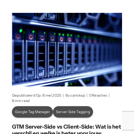
on
Gepubliceerd Op: 8 mei 2025
|
By
carlokop
|
0 Reacties
|
GTM
8 min read
Server-
Side
Google Tag Manager
Server Side Tagging
vs
Client-
Side:
GTM Server-Side vs Client-Side: Wat is het
Wat
is
verschil en welke is beter voor jouw