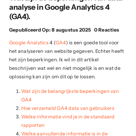
Contact
analyse in Google Analytics 4
(GA4).
Portfolio
on
Gepubliceerd Op: 8 augustus 2025
0 Reacties
Wat
zijn
Google Analytics
4 (
GA4
) is een goede tool voor
de
het analyseren van website gegeven. Echter heeft
beperk
het zijn beperkingen. Ik wil in dit artikel
van
data-
beschrijven wat wel en niet mogelijk is en wat de
analys
oplossing kan zijn om dit op te lossen.
in
Google
Analyt
Wat zijn de belangrijkste beperkingen van
4
GA4
(GA4).
Hoe verzameld GA4 data van gebruikers
Welke informatie vind je in de standaard
rapporten
Welke aanvullende informatie is in de