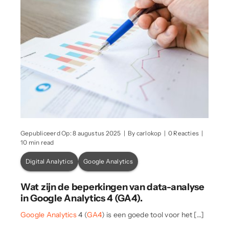
on
Gepubliceerd Op: 8 augustus 2025
|
By
carlokop
|
0 Reacties
|
Wat
10 min read
zijn
de
Digital Analytics
Google Analytics
beperking
van
data-
Wat zijn de beperkingen van data-analyse
analyse
in
in Google Analytics 4 (GA4).
Google
Analytics
Google Analytics
4 (
GA4
) is een goede tool voor het […]
4
(GA4).