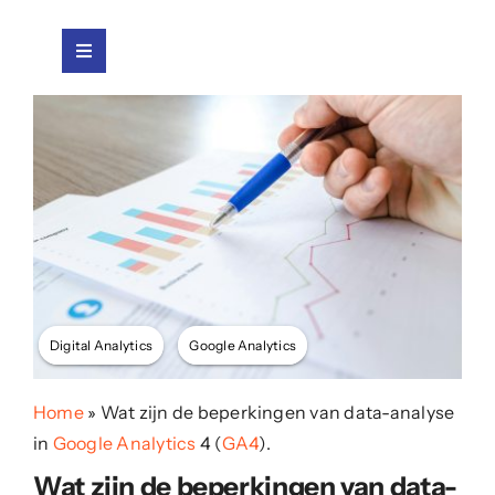
Ga
naar
Toggle
inhoud
Navigatie
Home
Development
Digital Analytics
Digital Analytics
Google Analytics
Over mij
Home
»
Wat zijn de beperkingen van data-analyse
Blog
in
Google Analytics
4 (
GA4
).
Wat zijn de beperkingen van data-