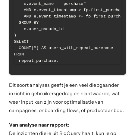
    e.event_name = "purchase"

    AND e.event_timestamp > fp.first_purchase_tim
    AND e.event_timestamp <= fp.first_purchase_ti
  GROUP BY

    e.user_pseudo_id

)

SELECT

  COUNT(*) AS users_with_repeat_purchase

FROM

Dit soort analyses geeft je een veel diepgaander
inzicht in gebruikersgedrag en klantwaarde, wat
weer input kan zijn voor optimalisatie van
campagnes, onboarding flows, of productaanbod.
Van analyse naar rapport:
De inzichten die je uit BigQuery haalt, kun je op