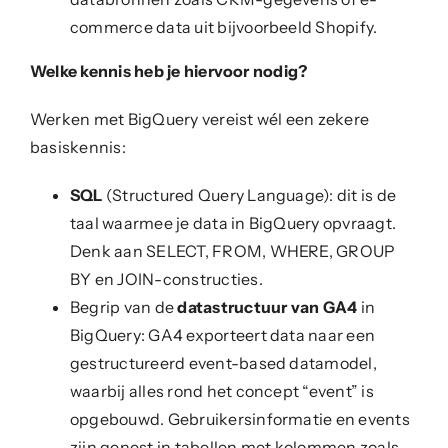
commerce data uit bijvoorbeeld Shopify.
Welke kennis heb je hiervoor nodig?
Werken met BigQuery vereist wél een zekere
basiskennis:
SQL
(Structured Query Language): dit is de
taal waarmee je data in BigQuery opvraagt.
Denk aan SELECT, FROM, WHERE, GROUP
BY en JOIN-constructies.
Begrip van de
datastructuur van GA4
in
BigQuery: GA4 exporteert data naar een
gestructureerd event-based datamodel,
waarbij alles rond het concept “event” is
opgebouwd. Gebruikersinformatie en events
zijn genest in tabellen met kolommen zoals