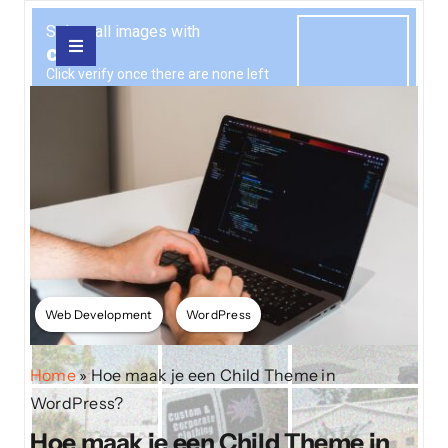
Ga
naar
Toggle
inhoud
Navigatie
Home
Development
Digital Analytics
Over mij
Web Development
WordPress
Home
»
Hoe maak je een Child Theme in
Blog
WordPress?
Hoe maak je een Child Theme in