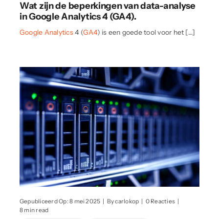
Wat zijn de beperkingen van data-analyse
analyse
in
in Google Analytics 4 (GA4).
Google
Analytics
Google Analytics
4 (
GA4
) is een goede tool voor het […]
4
(GA4).
on
Gepubliceerd Op: 8 mei 2025
|
By
carlokop
|
0 Reacties
|
GTM
8 min read
Server-