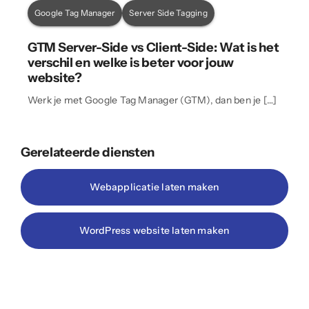
Side
Google Tag Manager
Server Side Tagging
vs
Client-
Side:
GTM Server-Side vs Client-Side: Wat is het
Wat
is
verschil en welke is beter voor jouw
het
website?
verschil
en
welke
Werk je met Google Tag Manager (GTM), dan ben je […]
is
beter
voor
jouw
Gerelateerde diensten
website?
Webapplicatie laten maken
WordPress website laten maken