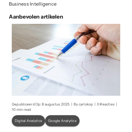
Business Intelligence
Aanbevolen artikelen
on
Gepubliceerd Op: 8 augustus 2025
|
By
carlokop
|
0 Reacties
|
Wat
10 min read
zijn
de
Digital Analytics
Google Analytics
beperking
van
data-