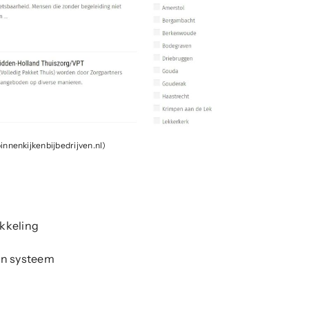
binnenkijkenbijbedrijven.nl)
kkeling
rn systeem
t