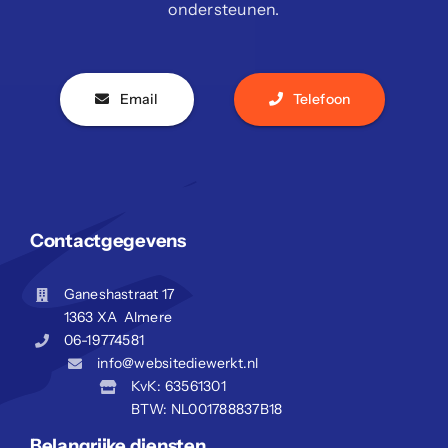
ondersteunen.
Email
Telefoon
Contactgegevens
Ganeshastraat 17
1363 XA Almere
06-19774581
info@websitediewerkt.nl
KvK: 63561301
BTW: NL001788837B18
Belangrijke diensten